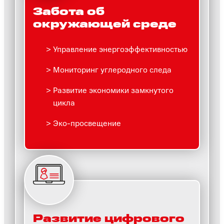
Забота об
окружающей среде
Управление энергоэффективностью
Мониторинг углеродного следа
Развитие экономики замкнутого
цикла
Эко-просвещение
Развитие цифрового