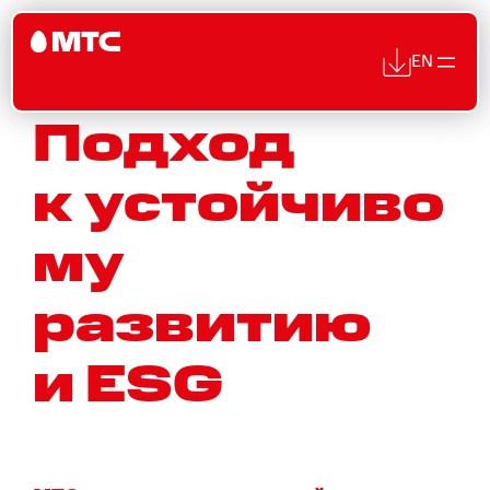
EN
Подход
Перейти
к
к устойчиво
содержимому
му
развитию
и ESG