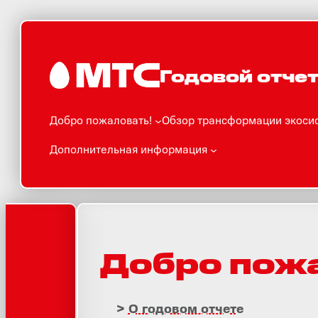
Перейти
к
содержимому
Годовой отчет
Добро пожаловать!
Обзор трансформации экоси
Дополнительная информация
Добро пожа
О годовом отчете