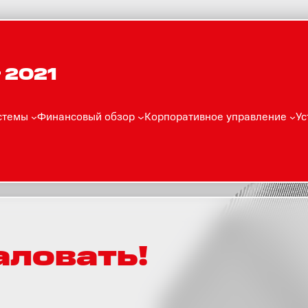
 2021
стемы
Финансовый обзор
Корпоративное управление
Ус
ловать!