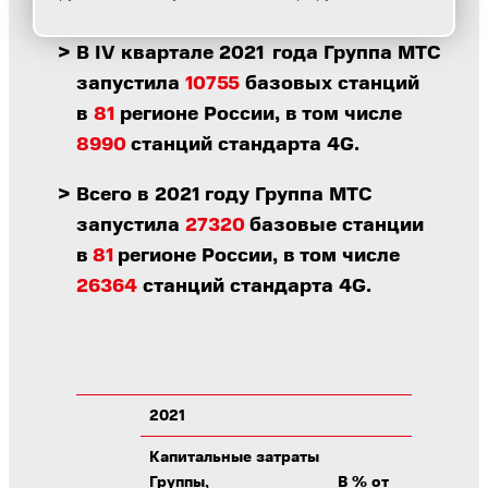
В IV квартале 2021 года Группа МТС
запустила
10755
базовых станций
в
81
регионе России, в том числе
8990
станций стандарта 4G.
Всего в 2021 году Группа МТС
запустила
27320
базовые станции
в
81
регионе России, в том числе
26364
станций стандарта 4G.
2021
2020
Капитальные затраты
Капит
Группы,
В % от
Групп